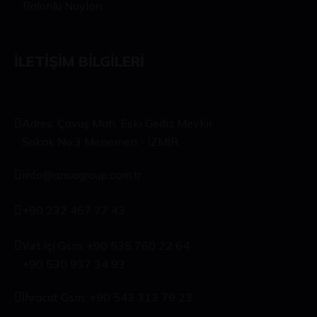
Balonlu Naylon
İLETIŞIM BILGILERI
Adres: Çavuş Mah. Eski Gediz Mevkii
Sokak No:3 Menemen - İZMİR
info@ansagroup.com.tr
+90 232 457 77 43
Yurt İçi Gsm: +90 535 760 22 64
+90 530 937 34 93
İhracat Gsm: +90 543 313 79 23