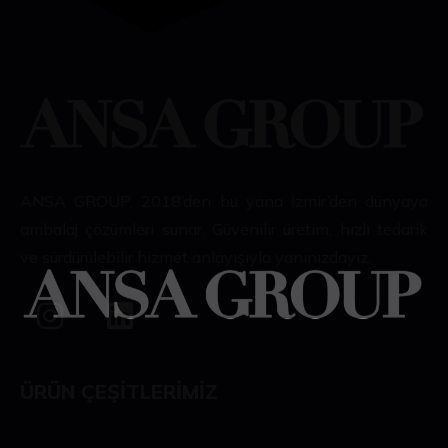
ANSA GROUP, 2018’den bu yana İzmir’den dünyaya
ambalaj çözümleri sunar. Güvenilir üretim, hızlı tedarik
ve sürdürülebilir hizmet anlayışıyla yanınızdayız.
ÜRÜN ÇEŞITLERIMIZ