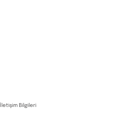
Dilimlenmiş Streç Film
Genişlemiş Çekirdekli Streç Film
Makine Streç Film
Gıda Tipi PE Streç Film
Ön Gerdirilmiş Streç Film
Palet Örtüsü
Silaj Streç Film
PE Shrink Film
Naylon Torbalar – Poşetler
Balonlu Naylon
İletişim Bilgileri