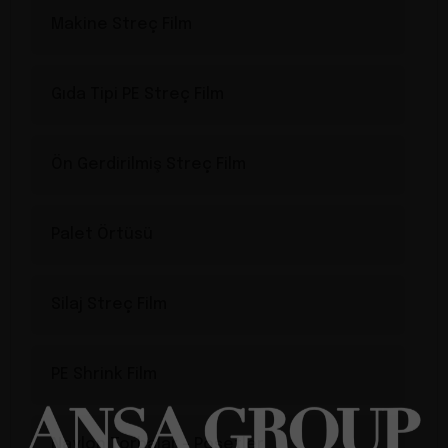
Makine Streç Film
Gıda Tipi PE Streç Film
Ön Gerdirilmiş Streç Film
Palet Örtüsü
Silaj Streç Film
PE Shrink Film
Naylon Torbalar – Poşetler