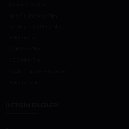
Makine Streç Film
Gıda Tipi PE Streç Film
Ön Gerdirilmiş Streç Film
Palet Örtüsü
Silaj Streç Film
PE Shrink Film
Naylon Torbalar – Poşetler
Balonlu Naylon
İLETIŞIM BILGILERI