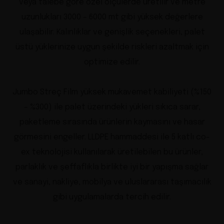
veya talebe göre özel ölçülerde üretilir ve metre
uzunlukları 3000 – 6000 mt gibi yüksek değerlere
ulaşabilir. Kalınlıklar ve genişlik seçenekleri, palet
üstü yüklerinize uygun şekilde riskleri azaltmak için
optimize edilir.
Jumbo Streç Film yüksek mukavemet kabiliyeti (%150
– %300) ile palet üzerindeki yükleri sıkıca sarar,
paketleme sırasında ürünlerin kaymasını ve hasar
görmesini engeller. LLDPE hammaddesi ile 5 katlı co-
ex teknolojisi kullanılarak üretilebilen bu ürünler,
parlaklık ve şeffaflıkla birlikte iyi bir yapışma sağlar
ve sanayi, nakliye, mobilya ve uluslararası taşımacılık
gibi uygulamalarda tercih edilir.